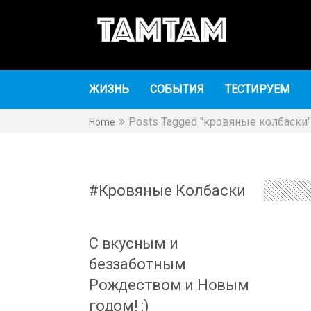
TAMTAM
TAMTAM
ЖИЗНЬ
СОБЫТИЯ
ТЕСТИРУЕМ
Posts Tagged "кровяные колбаски"
Home
Кровяные Колбаски
С вкусным и
беззаботным
Рождеством и Новым
годом! :)