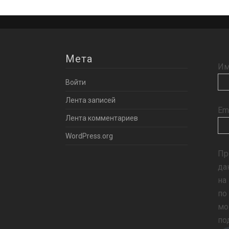
Мета
Им
Войти
Лента записей
Em
Лента комментариев
WordPress.org
Пр
да
на
по
мо
по