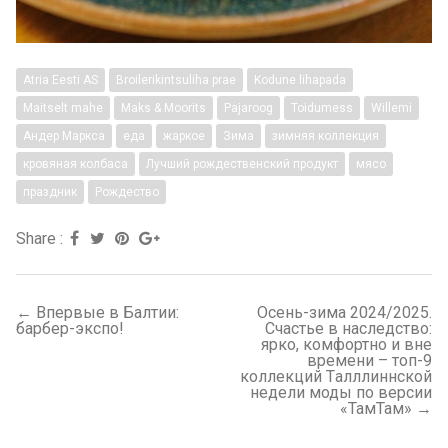
Atria Eesti AS
Broilerikintsuliha prae
Kodune lihapada
Maitselt mahe
Maks & Moorits
Pajaroog
Toidumess
Willemi
Андер Маркса
еда
жаркое
Зима
зимняя коллекция
кровяная колбаса
Лучший рождественский продукт
мясо
праздник
Рождество
Facebook
Twitter
Pinterest
Google+
Share :
Posts
←
Впервые в Балтии:
Осень-зима 2024/2025.
navigation
барбер-экспо!
Счастье в наследство:
ярко, комфортно и вне
времени – топ-9
коллекций Tалллиннской
недели моды по версии
«ТамТам»
→