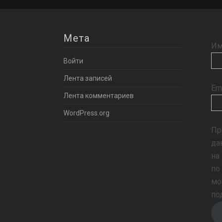
Мета
Им
Войти
Лента записей
Em
Лента комментариев
WordPress.org
Пр
да
на
по
мо
по