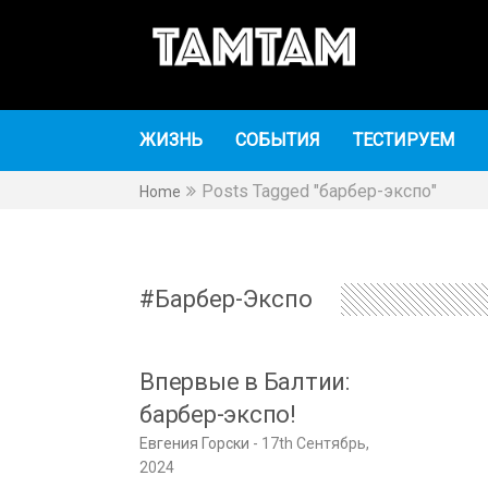
TAMTAM
TAMTAM
ЖИЗНЬ
СОБЫТИЯ
ТЕСТИРУЕМ
Posts Tagged "барбер-экспо"
Home
Барбер-Экспо
Впервые в Балтии:
барбер-экспо!
Евгения Горски
17th Сентябрь,
2024