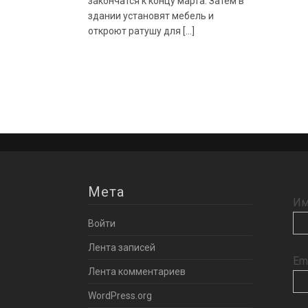
закончатся к концу марта. Затем в
здании установят мебель и
откроют ратушу для […]
Мета
Им
Войти
Лента записей
Em
Лента комментариев
WordPress.org