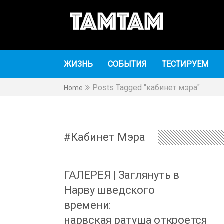
TAMTAM
TAMTAM
ЖИЗНЬ
СОБЫТИЯ
ТЕСТИРУЕМ
Posts Tagged "кабинет мэра"
Home
Кабинет Мэра
ГАЛЕРЕЯ | Заглянуть в
Нарву шведского
времени:
нарвская ратуша откроется