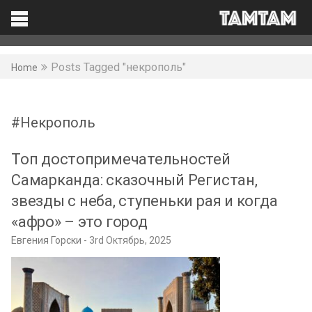
TAMTAM
Search
Facebook
Posts Tagged "некрополь"
Home
Некрополь
Топ достопримечательностей
Самарканда: сказочный Регистан,
звезды с неба, ступеньки рая и когда
«афро» – это город
Евгения Горски
3rd Октябрь, 2025